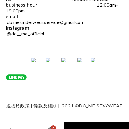
business hour
12:00am-
19:00pm
email
do.me.underwear.service@gmail.com
Instagram
@do__me_official
退換貨政策
|
條款及細則
|
2021 ©DO_ME SEXYWEAR