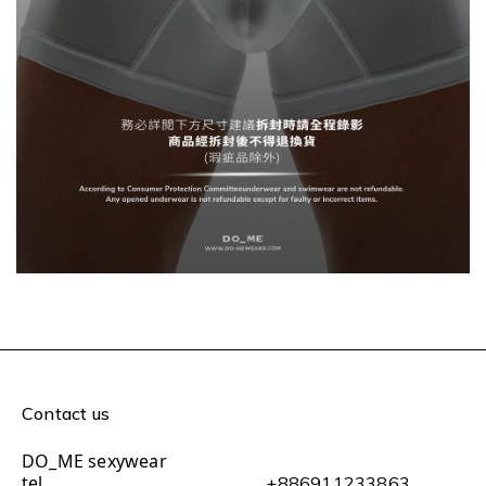
Contact us
DO_ME sexywear
tel
+886911233863