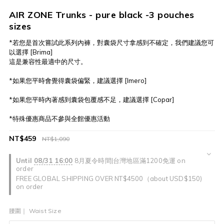
AIR ZONE Trunks - pure black -3 pouches
sizes
*若您是首次嘗試此系列內褲，對囊袋尺寸拿感到不確定，我們建議您可
以選擇 [Brima]
這是兼容性最適中的尺寸。
*如果您平時會覺得囊袋偏緊，建議選擇 [Imero]
*如果您平時內著感到囊袋包覆感不足，建議選擇 [Copar]
*特殊優惠商品不參與全館優惠活動
NT$459
NT$1,090
Until
08/31 16:00
8月夏令時間|台灣地區滿1200免運 on
order
FREE GLOBAL SHIPPING OVER NT$4500（about USD$150)
on order
腰圍｜ Waist Size