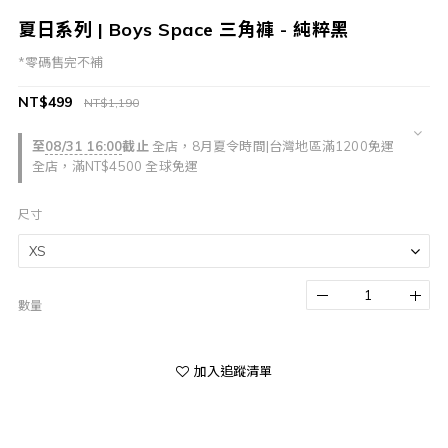
夏日系列 | Boys Space 三角褲 - 純粹黑
*零碼售完不補
NT$499
NT$1,190
至
08/31 16:00
截止
全店，8月夏令時間|台灣地區滿1200免運
全店，滿NT$4500 全球免運
尺寸
數量
加入追蹤清單