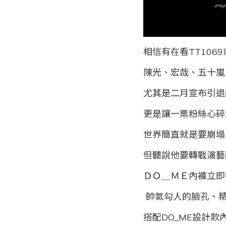
相信有在看TT106
陳光、宏哉、五十嵐、
尤其是二月宣布引退的
更是讓一票粉絲心碎
世界簡直就是要崩塌
但聽說他要轉戰演藝
ＤＯ＿ＭＥ內褲立即
帥氣勾人的臉孔、
搭配DO_ME設計款