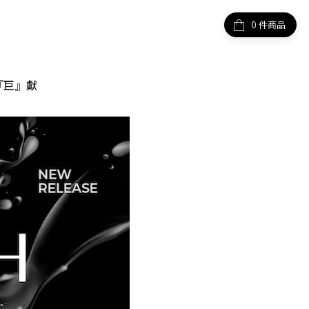
件商品
『巨』獻