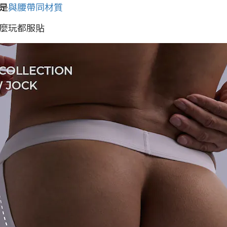
是
與腰帶同材質
麼玩都服貼