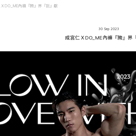
ＸDO_ME內褲『胯』界『巨』獻
30 Sep 2023
成宮仁ＸDO_ME內褲『胯』界