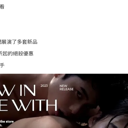
看
們展演了多套新品
折起的絕殺優惠
手