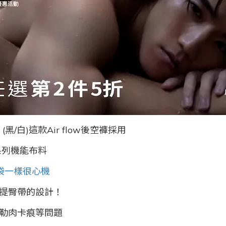
 (黑/白)
這款Air flow後空褲採用
系列機能布料
袋一樣很心機
提臀帶的設計！
勒肉卡痕等問題