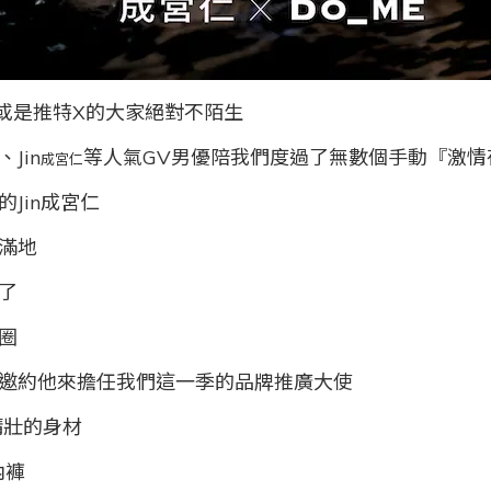
9或是推特X的大家絕對不陌生
Jin
等人氣GV男優陪我們度過了無數個手動『激情
成宮仁
Jin成宮仁
滿地
了
圈
邀約他來擔任我們這一季的品牌推廣大使
精壯的身材
內褲