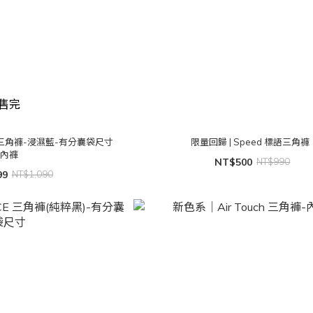
售完
CE 三角褲-浸濕藍-有分囊袋尺寸
限量回歸 | Speed 標語三角褲
內褲
NT$500
NT$990
99
NT$1,090