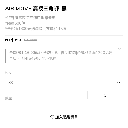
AIR MOVE 高衩三角褲-黑
*特殊優惠商品不適用全館優惠
*限量600件
*全館滿1800元送潤滑（市價$1480)
NT$399
NT$990
至
08/31 16:00
截止
全店，8月夏令時間|台灣地區滿1200免運
全店，滿NT$4500 全球免運
尺寸
數量
加入追蹤清單