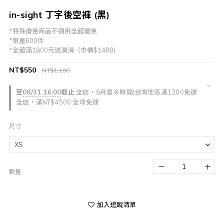
in-sight 丁字後空褲 (黑)
*特殊優惠商品不適用全館優惠
*限量600件
*全館滿1800元送潤滑（市價$1480)
NT$550
NT$1,190
至
08/31 16:00
截止
全店，8月夏令時間|台灣地區滿1200免運
全店，滿NT$4500 全球免運
尺寸
數量
加入追蹤清單