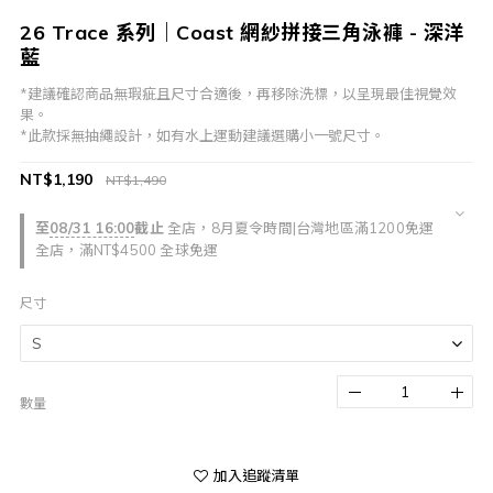
26 Trace 系列｜Coast 網紗拼接三角泳褲 - 深洋
藍
*建議確認商品無瑕疵且尺寸合適後，再移除洗標，以呈現最佳視覺效
果。
*此款採無抽繩設計，如有水上運動建議選購小一號尺寸。
NT$1,190
NT$1,490
至
08/31 16:00
截止
全店，8月夏令時間|台灣地區滿1200免運
全店，滿NT$4500 全球免運
尺寸
數量
加入追蹤清單